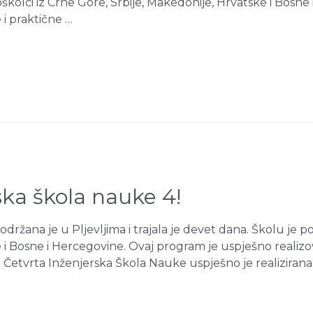
oškolci iz Crne Gore, Srbije, Makedonije, Hrvatske i Bosn
i praktične …
ska škola nauke 4!
držana je u Pljevljima i trajala je devet dana. Školu je 
e i Bosne i Hercegovine. Ovaj program je uspješno realiz
. Četvrta Inženjerska Škola Nauke uspješno je realizirana 