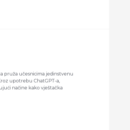
ica pruža učesnicima jedinstvenu
u. Kroz upotrebu ChatGPT-a,
žujući načine kako vještačka