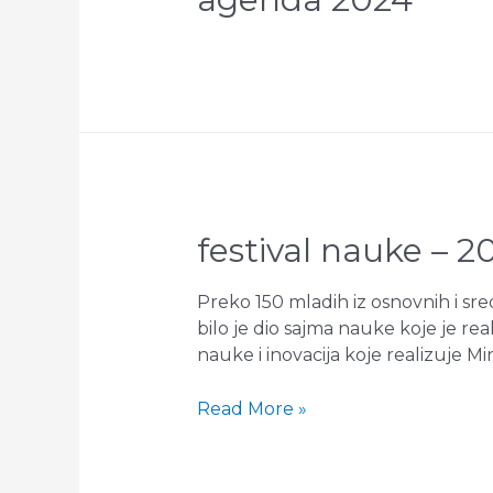
festival nauke – 2
Preko 150 mladih iz osnovnih i sre
bilo je dio sajma nauke koje je r
nauke i inovacija koje realizuje Mi
Festival
Read More »
nauke
–
2023