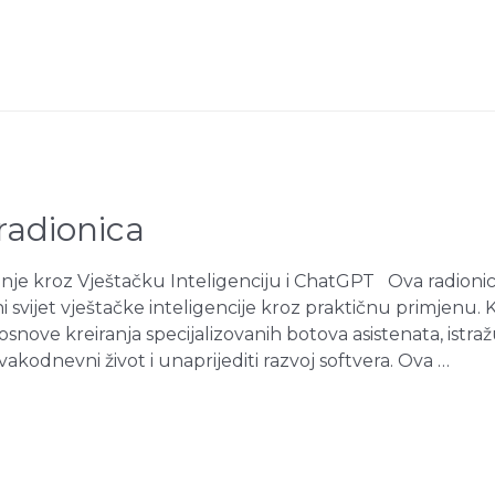
 radionica
anje kroz Vještačku Inteligenciju i ChatGPT Ova radion
tni svijet vještačke inteligencije kroz praktičnu primjen
 osnove kreiranja specijalizovanih botova asistenata, istra
vakodnevni život i unaprijediti razvoj softvera. Ova …