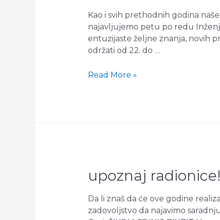
Kao i svih prethodnih godina naše
najavljujemo petu po redu Inženj
entuzijaste željne znanja, novih p
održati od 22. do …
KONKURS:
Read More »
Inženjerska
Škola
Nauke
5!
upoznaj radionice
Da li znaš da će ove godine realiz
zadovoljstvo da najavimo saradnj