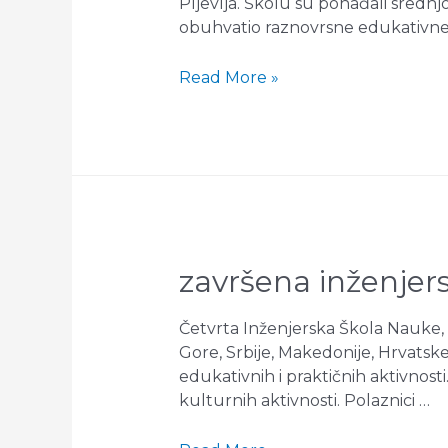
Pljevlja. Školu su pohađali srednj
obuhvatio raznovrsne edukativne 
zatvorena
Read More »
treća
KSAN
Inženjerska
škola
nauke!
završena inženjer
Četvrta Inženjerska Škola Nauke, o
Gore, Srbije, Makedonije, Hrvatsk
edukativnih i praktičnih aktivnosti
kulturnih aktivnosti. Polaznici …