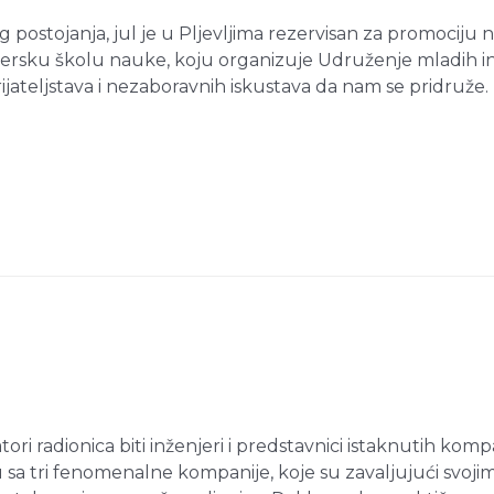
g postojanja, jul je u Pljevljima rezervisan za promocij
ersku školu nauke, koju organizuje Udruženje mladih i
rijateljstava i nezaboravnih iskustava da nam se pridruže
!
atori radionica biti inženjeri i predstavnici istaknutih k
u sa tri fenomenalne kompanije, koje su zavaljujući svo