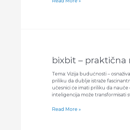
Završena
Read More »
Inženjerska
škola
nauke
4!
bixbit – praktična
Tema: Vizija budućnosti – osnaživ
priliku da dublje istraže fascinan
učesnici će imati priliku da nauče
inteligencija može transformisati s
BIXBIT
Read More »
–
Praktična
radionica