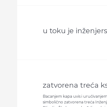
u toku je inženjer
zatvorena treća k
Bacanjem kapa uvis i uručivanjem s
simbolično zatvorena treća Inžen