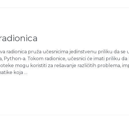
 radionica
Ova radionica pruža učesnicima jedinstvenu priliku da s
, Python-a. Tokom radionice, učesnici će imati priliku da 
oteke mogu koristiti za rešavanje različitih problema, im
matike koja …