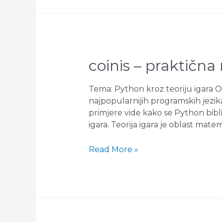
coinis – praktična
Tema: Python kroz teoriju igara 
najpopularnijih programskih jezika
primjere vide kako se Python bibli
igara. Teorija igara je oblast mate
COINIS
Read More »
–
Praktična
radionica