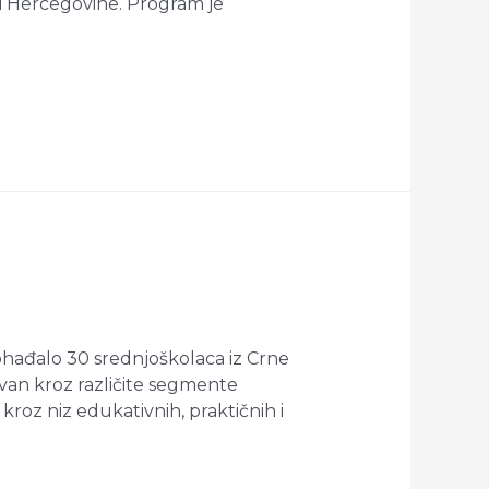
e i Hercegovine. Program je
pohađalo 30 srednjoškolaca iz Crne
ovan kroz različite segmente
kroz niz edukativnih, praktičnih i