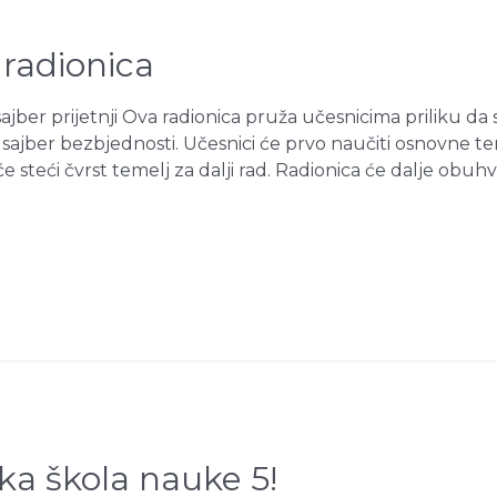
 radionica
ajber prijetnji Ova radionica pruža učesnicima priliku da
 sajber bezbjednosti. Učesnici će prvo naučiti osnovne t
će steći čvrst temelj za dalji rad. Radionica će dalje obuhvat
ka škola nauke 5!