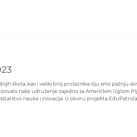
023
dnjih škola, kao i veliki broj prolaznika čiju smo pažnju 
ealizovalo naše udruženje zajedno sa Američkim Uglom Plje
nistarstvo nauke i inovacija. U okviru projekta EduPatrola 