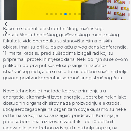
Kako to studenti elektrotehničkog, mašinskog,
metalurško-tehnološkog, građevinskog i medicinskog
fakulteta vide energetiku sa stanovišta njima bliskih
oblasti, imali su priliku da pokažu prvog dana konferencije,
11. marta, kada su pred slušaocima izlagali rad koji su
pripremali proteklih mjesec dana. Neki od njih su se ovom
prilikom po prvi put susreli sa pisanjem naučno-
istraživačkog rada, a da su se u tome odlično snašli najbolje
govore pozitvni komentari sedmočlanog stručnog žirija.
Nove tehnologije i metode koje se primjenjuju u
energetici, alternativni izvori energije, upotreba nekih lako
dostupnih organskih sirovina za proizvodnju elektroda,
uticaj aerozagađenja na organizam čovjeka, samo su neke
od tema sa kojima su se izlagači predstavili. Komisija je
pred sobom imala izazovan zadatak – od 10 odličnih
radova bilo je potrebno izdvojiti tri najbolja koja su, na