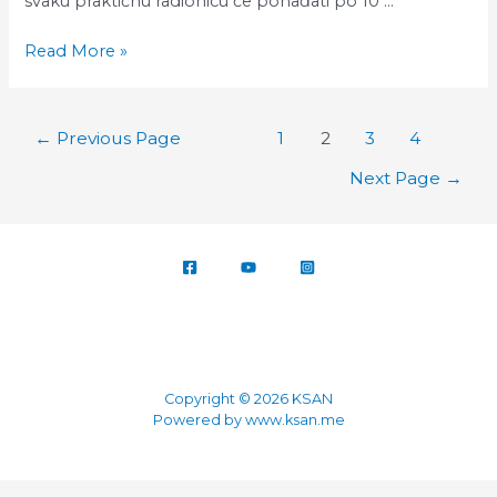
svaku praktičnu radionicu će pohađati po 10 …
Upoznaj
Read More »
rADIONICE!
Posts
←
Previous Page
1
2
3
4
pagination
Next Page
→
Copyright © 2026 KSAN
Powered by www.ksan.me