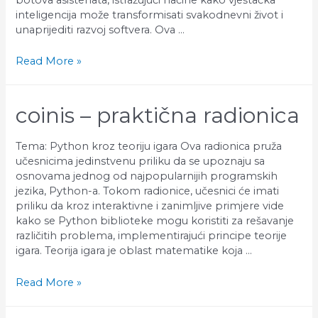
inteligencija može transformisati svakodnevni život i
unaprijediti razvoj softvera. Ova …
BIXBIT
Read More »
–
Praktična
radionica
coinis – praktična radionica
Tema: Python kroz teoriju igara Ova radionica pruža
učesnicima jedinstvenu priliku da se upoznaju sa
osnovama jednog od najpopularnijih programskih
jezika, Python-a. Tokom radionice, učesnici će imati
priliku da kroz interaktivne i zanimljive primjere vide
kako se Python biblioteke mogu koristiti za rešavanje
različitih problema, implementirajući principe teorije
igara. Teorija igara je oblast matematike koja …
COINIS
Read More »
–
Praktična