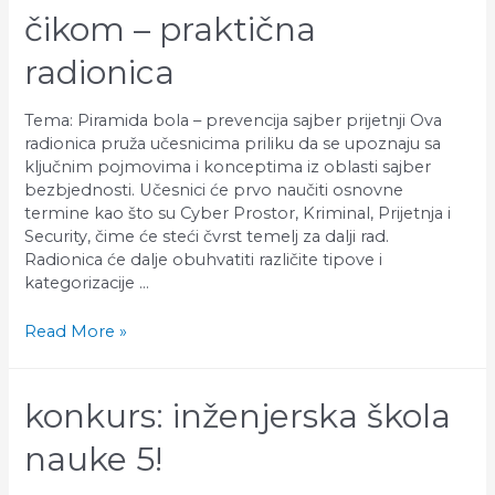
radionica
čikom – praktična
radionica
Tema: Piramida bola – prevencija sajber prijetnji Ova
radionica pruža učesnicima priliku da se upoznaju sa
ključnim pojmovima i konceptima iz oblasti sajber
bezbjednosti. Učesnici će prvo naučiti osnovne
termine kao što su Cyber Prostor, Kriminal, Prijetnja i
Security, čime će steći čvrst temelj za dalji rad.
Radionica će dalje obuhvatiti različite tipove i
kategorizacije …
ČIKOM
Read More »
–
Praktična
radionica
konkurs: inženjerska škola
nauke 5!