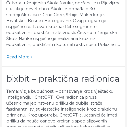
Četvrta Inženjerska Škola Nauke, održana je u Pljevljima
i trajala je devet dana. Školu je pohađalo 30
srednjoškolaca iz Crne Gore, Srbije, Makedonije,
Hrvatske i Bosne i Hercegovine. Ovaj program je
uspješno realizovan kroz različite segmente
edukativnih i praktičnih aktivnosti. Četvrta Inženjerska
Škola Nauke uspješno je realizirana kroz niz
edukativnih, praktičnih i kulturnih aktivnosti. Polaznici …
Završena
Read More »
Inženjerska
škola
nauke
bixbit – praktična radionica
4!
Tema: Vizija budućnosti – osnaživanje kroz Vještačku
Inteligenciju i ChatGPT Ova radionica pruža
učesnicima jedinstvenu priliku da dublje istraže
fascinantni svijet vještačke inteligencije kroz praktičnu
primjenu. Kroz upotrebu ChatGPT-a, učesnici će imati
priliku da nauče osnove kreiranja specijalizovanih
botova asistenata, istražujući načine kako vještačka