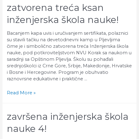
zatvorena treća ksan
inženjerska škola nauke!
Bacanjem kapa uvis i uručivanjem sertifikata, polaznici
su stavili tačku na devetodnevni kamp u Pljevljima
čime je i simbolično zatvorena treća Inženjerska škola
nauke, pod potkroviteljstvom NVU Korak sa naukom u
saradnji sa Opštinom Pljevlja. Školu su pohađali
srednjoškolci iz Crne Gore, Srbije, Makedonije, Hrvatske
i Bosne i Hercegovine. Program je obuhvatio
raznovrsne edukativne i praktične …
zatvorena
Read More »
treća
KSAN
Inženjerska
završena inženjerska škola
škola
nauke!
nauke 4!