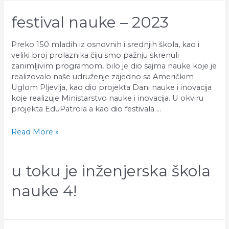
festival nauke – 2023
Preko 150 mladih iz osnovnih i srednjih škola, kao i
veliki broj prolaznika čiju smo pažnju skrenuli
zanimljivim programom, bilo je dio sajma nauke koje je
realizovalo naše udruženje zajedno sa Američkim
Uglom Pljevlja, kao dio projekta Dani nauke i inovacija
koje realizuje Ministarstvo nauke i inovacija. U okviru
projekta EduPatrola a kao dio festivala …
Festival
Read More »
nauke
–
2023
u toku je inženjerska škola
nauke 4!