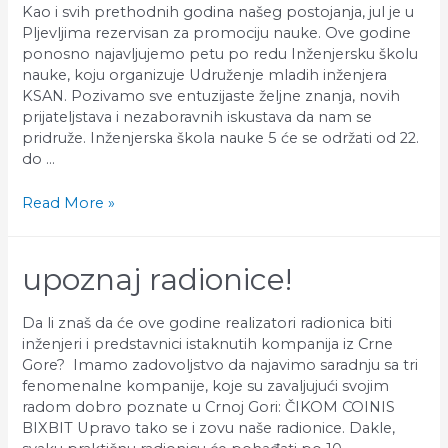
Kao i svih prethodnih godina našeg postojanja, jul je u
Pljevljima rezervisan za promociju nauke. Ove godine
ponosno najavljujemo petu po redu Inženjersku školu
nauke, koju organizuje Udruženje mladih inženjera
KSAN. Pozivamo sve entuzijaste željne znanja, novih
prijateljstava i nezaboravnih iskustava da nam se
pridruže. Inženjerska škola nauke 5 će se održati od 22.
do …
KONKURS:
Read More »
Inženjerska
Škola
Nauke
upoznaj radionice!
5!
Da li znaš da će ove godine realizatori radionica biti
inženjeri i predstavnici istaknutih kompanija iz Crne
Gore? Imamo zadovoljstvo da najavimo saradnju sa tri
fenomenalne kompanije, koje su zavaljujući svojim
radom dobro poznate u Crnoj Gori: ČIKOM COINIS
BIXBIT Upravo tako se i zovu naše radionice. Dakle,